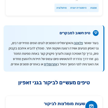
אמנות
היסטוריה יוונית
מיתולוגיה
טיפ חשוב למבקרים
💡
בעוד שאזור
פלאקה
והאקרופוליס הסמוכים לגנים הומים מתיירים רבים,
גני זאפיון מציעים אווירה רגועה ושקטה יותר. מומלץ להביא איתכם בקבוק
מים, כריך קל ושמיכה קטנה ולערוך פיקניק קצר באחת מפינות החמד
בגן. זוהי דרך נהדרת להתאושש מיום עמוס של תיירות ולהטעין מחדש
את האנרגיות לפני המשך הטיול ב
אקרופוליס
או באתרים סמוכים אחרים.
טיפים מעשיים לביקור בגני זאפיון
שעות מומלצות לביקור
⏰