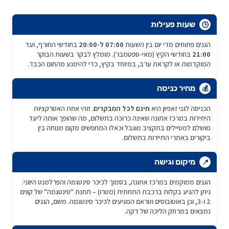
שעות פעילות
🕒
הגנים פתוחים מדי יום בין השעות
07:00 ל-20:00
בחודשי החורף, ועד
21:00
בחודשי הקיץ (מאי-ספטמבר). מומלץ לבקר בשעות הבוקר
המוקדמות או לקראת ערב, במיוחד בקיץ, כדי להימנע מהחום הכבד.
מחיר כניסה
💰
הכניסה לגני זאפיון היא
חינם לכל המבקרים
. זוהי אחת האטרקציות
היחידות במרכז אתונה שאינה כרוכה בתשלום, מה שהופך אותה ליעד
מושלם למטיילים בתקציב מוגבל וכאלו המחפשים מקום מנוחה בין
ביקורים באתרי התיירות בתשלום.
מיקום וגישה
📍
הגנים ממוקמים במרכז אתונה, בסמוך לכיכר סינטגמה והפרלמנט היווני.
ניתן להגיע בקלות ברכבת התחתית (מטרו) – תחנת "סינטגמה" של קווים
2 ו-3, וכן באוטובוסים וטראם המגיעים לכיכר סינטגמה. משם, הגנים
נמצאים במרחק הליכה של דקה.