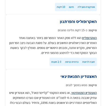
אטרקציה מובילה
חינם
10 דקות
האקרופוליס והפרתנון
מיקום:
כ-15 דקות הליכה מהגנים
האקרופוליס
הוא ללא ספק האתר המפורסם ביותר באתונה ואחד
האתרים הארכיאולוגיים החשובים בעולם. על פסגת הגבעה ניצב הפרתנון
המרשים, מקדש אתנה, ומבנים היסטוריים נוספים. מומלץ לבקר בשעות
הבוקר המוקדמות כדי להימנע מהמוני תיירים.
חובה לראות
כרטיס כניסה
2-3 שעות
האצטדיון הפנאתינאי
מיקום:
ממש בסמוך לגנים
האצטדיון הפנאתינאי
, או בשמו המקומי "קליימרמארו", הוא אצטדיון שיש
עתיק שנבנה במאה ה-4 לפנה"ס. זהו האצטדיון שבו נערכו המשחקים
האולימפיים המודרניים הראשונים בשנת 1896, והיחיד בעולם הבנוי כולו