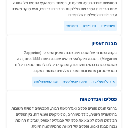
המוסיפות אווירה רגועה ומרעננת, במיוחד בימי הקיץ החמים של אתונה.
אחת הבריכות המרכזיות כוללת גם ברבורים וברווזים, והיא מוקד משיכה
עבור ילדים ולמצלמות של תיירים.
מים קרירים
ציפורי מים
פינת חמד
מבנה זאפיון
בקצה המזרחי של הגנים ניצב מבנה זאפיון המפואר (Zappeion
Megaron) – מבנה נאוקלאסי מרשים שנבנה בשנת 1888. כיום, הוא
משמש כמרכז כנסים ותערוכות, ומבקרים יכולים ליהנות מהאדריכלות
המרשימה וכן מתערוכות זמניות שלעתים מוצגות במקום.
אדריכלות קלאסית
היסטוריה אולימפית
תערוכות מתחלפות
פסלים ואנדרטאות
ברחבי הגנים פזורים פסלים ואנדרטאות רבות, המנציחים דמויות חשובות
בהיסטוריה היוונית, כולל משוררים, פוליטיקאים ואנשי רוח. בין הפסלים
הבולטים תוכלו למצוא את פסלו של אבנגליס זאפאס, שבזכות תרומתו
נבנה מבנה זאפיון, ופסלים של דמויות מהמיתולוגיה היוונית.