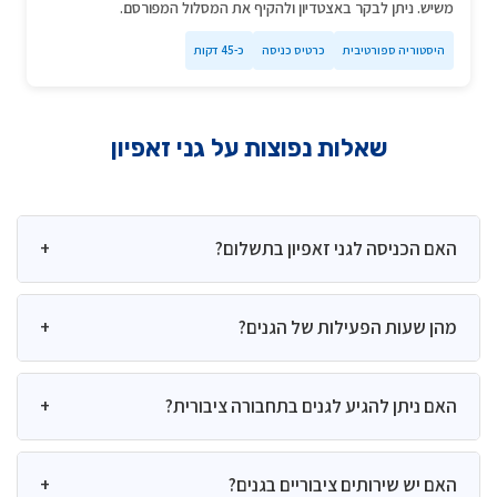
משיש. ניתן לבקר באצטדיון ולהקיף את המסלול המפורסם.
היסטוריה ספורטיבית
כרטיס כניסה
כ-45 דקות
שאלות נפוצות על גני זאפיון
האם הכניסה לגני זאפיון בתשלום?
+
לא, הכניסה לגני זאפיון היא חינם לכל המבקרים. זוהי אחת
מהן שעות הפעילות של הגנים?
+
האטרקציות היחידות במרכז אתונה שאינה כרוכה בתשלום,
מה שהופך אותה ליעד מושלם למטיילים בתקציב מוגבל.
הגנים פתוחים מדי יום בין השעות 07:00 ל-20:00 בחודשי
האם ניתן להגיע לגנים בתחבורה ציבורית?
+
החורף, ועד 21:00 בחודשי הקיץ (מאי-ספטמבר). עם זאת,
מומלץ לבדוק את השעות המדויקות לפני הביקור, שכן הן
בהחלט! הגנים ממוקמים במרכז העיר וניתן להגיע אליהם
עשויות להשתנות בהתאם לעונה או לאירועים מיוחדים.
האם יש שירותים ציבוריים בגנים?
+
בקלות: