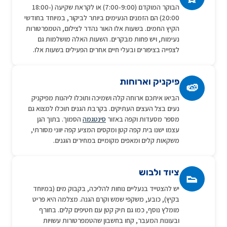
הבוקר המוקדם (7:00-9:00) או לקראת שקיעה (18:00-
20:00) הם הזמנים הנעימים ביותר לביקור, במיוחד בחודשי
הקיץ החמים. בשעות אלו האור נהדר לצילום, הטמפרטורות
נעימות, ויש פחות מבקרים. השעות האלה מושלמות גם
לצפייה בציפורים ובעלי חיים אחרים הפעילים בשעות אלו.
פיקניק וארוחות
🍉
הביאו איתכם ארוחה קלה ושמיכה ותוכלו ליהנות מפיקניק
נעים בצל העצים העתיקים. בקרבת הגנים תוכלו למצוא גם
מספר מסעדות וקפה באזור
סינטגמה
הסמוך. בתוך הגן
עצמו ישנו בית קפה קטן ומקסים המציע קפה יווני מסורתי,
משקאות קלים ומאפים מקומיים במחירים הוגנים.
ציוד ולבוש
👟
יש להצטייד בנעליים נוחות להליכה, בקבוק מים (במיוחד
בקיץ), כובע, משקפי שמש וקרם הגנה. מצלמה היא פריט
מומלץ נוסף, כמו גם תיק קטן עם חטיפים קלים. בחורף
ובעונות המעבר, קחו בחשבון שהטמפרטורות עשויות