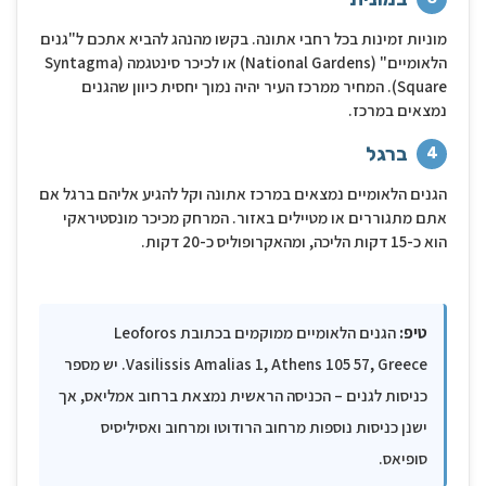
מוניות זמינות בכל רחבי אתונה. בקשו מהנהג להביא אתכם ל"גנים
הלאומיים" (National Gardens) או לכיכר סינטגמה (Syntagma
Square). המחיר ממרכז העיר יהיה נמוך יחסית כיוון שהגנים
נמצאים במרכז.
ברגל
4
הגנים הלאומיים נמצאים במרכז אתונה וקל להגיע אליהם ברגל אם
אתם מתגוררים או מטיילים באזור. המרחק מכיכר מונסטיראקי
הוא כ-15 דקות הליכה, ומהאקרופוליס כ-20 דקות.
טיפ:
הגנים הלאומיים ממוקמים בכתובת Leoforos
Vasilissis Amalias 1, Athens 105 57, Greece. יש מספר
כניסות לגנים – הכניסה הראשית נמצאת ברחוב אמליאס, אך
ישנן כניסות נוספות מרחוב הרודוטו ומרחוב ואסיליסיס
סופיאס.