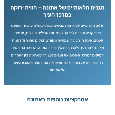
של כ-20 דקות זה מזה.
הגנים הלאומיים של אתונה – חוויה ירוקה
בנוסף, בקרבת מקום, באזור כיכר סינטגמה ובאזור פלאקה
במרכז העיר
הסמוך, ישנן מסעדות ובתי קפה רבים. אם אתם מעוניינים לחסוך
הדרך הטובה ביותר להגיע מהאקרופוליס לגנים היא ללכת דרך
כסף, מומלץ להביא מזון ושתייה לפיקניק בגנים.
הגנים הלאומיים של אתונה מציעים מפלט מושלם מהעיר הסואנת
שכונת פלאקה, שהיא עצמה שכונה ציורית ומעניינת לסיור.
ואטרקציה נהדרת לכל הגילאים. עם שבילים מוצלים, אגמים
לחלופין, אפשר לקחת את המטרו מתחנת Acropolis לתחנת
קטנים, פינת חי חביבה וצמחייה מגוונת, המקום מהווה הזדמנות
Syntagma (תחנה אחת בלבד) ולהגיע במהירות לגנים הלאומיים.
מצוינת להתרענן ולהרגע במהלך סיור באתונה. הכניסה החופשית
והמיקום המרכזי הופכים את הגנים לעצירה מושלמת בין האתרים
ההיסטוריים של העיר. אל תחמיצו את אחת מפניני הטבע היפות
של אתונה!
אטרקציות נוספות באתונה