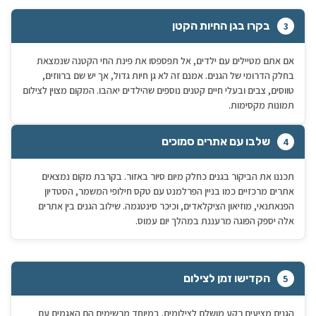
בקרו בגן החיות הקטן
3
אם אתם מטיילים עם ילדים, אל תפספסו את פינת החי הקטנה שנמצאת
בחלק הדרומי של הגנים. אמנם זה לא גן חיות גדול, אך יש שם ברווזים,
טווסים, צבים ובעלי חיים קטנים נוספים שהילדים יאהבו. המקום מצוין לצילום
תמונות מקסימות.
שלבו עם אתרים סמוכים
4
תכננו את הביקור בגנים כחלק מיום סיור באזור. בקרבת מקום נמצאים
אתרים מרכזיים כמו בניין הפרלמנט עם טקס חילופי המשמר, הסטדיון
הפנאתנאי, מוזיאון הציקלאדים, וכיכר סינטגמה. שילוב הגנים בין אתרים
אלה יספק הפוגה מרעננת במהלך יום עמוס.
הקדישו זמן לצילום
5
הגנים מציעים רקע מושלם לצילומים. במיוחד מרשימים הם האגמים עם