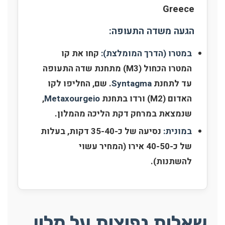
Greece
הגעה משדה התעופה:
במטרו (הדרך המומלצת):
קחו את קו
המטרו הכחול (M3) מתחנת שדה התעופה
עד לתחנת
Syntagma
. שם, החליפו לקו
האדום (M2) ורדו בתחנת
Metaxourgeio
,
שנמצאת במרחק דקת הליכה מהמלון.
במונית:
נסיעה של כ-35-40 דקות, בעלות
של כ-40-50 אירו (המחיר עשוי
להשתנות).
שאלות נפוצות על מלון