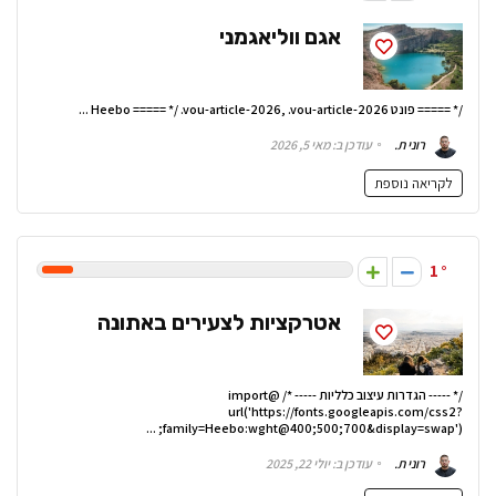
אגם ווליאגמני
/* ===== פונט Heebo ===== */ .vou-article-2026, .vou-article-2026 ...
רוני ת.
עודכן ב: מאי 5, 2026
לקריאה נוספת
1
אטרקציות לצעירים באתונה
/* ----- הגדרות עיצוב כלליות ----- */ @import
url('https://fonts.googleapis.com/css2?
family=Heebo:wght@400;500;700&display=swap'); ...
רוני ת.
עודכן ב: יולי 22, 2025