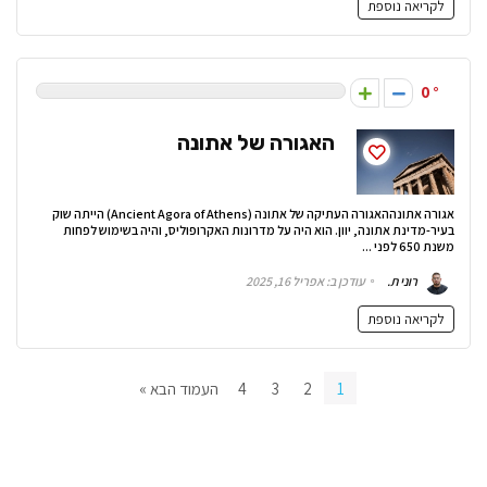
לקריאה נוספת
0
האגורה של אתונה
אגורה אתונההאגורה העתיקה של אתונה (Ancient Agora of Athens) הייתה שוק
בעיר-מדינת אתונה, יוון. הוא היה על מדרונות האקרופוליס, והיה בשימוש לפחות
משנת 650 לפני ...
רוני ת.
עודכן ב: אפריל 16, 2025
לקריאה נוספת
1
2
3
4
העמוד הבא »